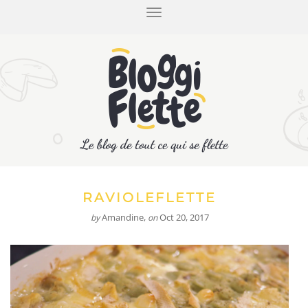
T
O
G
G
L
E
N
A
V
I
G
A
T
I
RAVIOLEFLETTE
O
Amandine
,
Oct 20, 2017
by
on
N